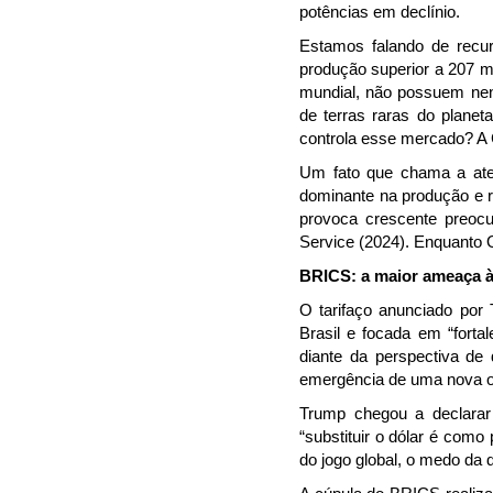
potências em declínio.
Estamos falando de recu
produção superior a 207 m
mundial, não possuem nen
de terras raras do planet
controla esse mercado? A 
Um fato que chama a aten
dominante na produção e r
provoca crescente preoc
Service (2024). Enquanto 
BRICS: a maior ameaça à
O tarifaço anunciado por
Brasil e focada em “fort
diante da perspectiva de
emergência de uma nova o
Trump chegou a declarar
“substituir o dólar é com
do jogo global, o medo da 