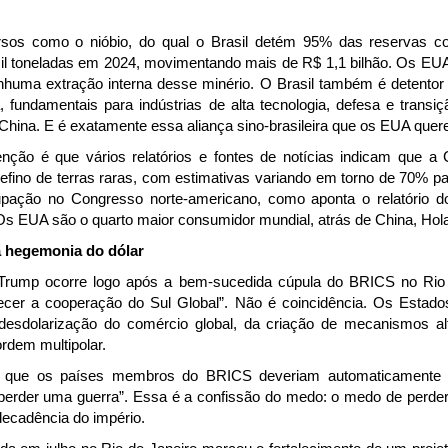
rsos como o nióbio, do qual o Brasil detém 95% das reservas 
il toneladas em 2024, movimentando mais de R$ 1,1 bilhão. Os EU
huma extração interna desse minério. O Brasil também é detentor
a, fundamentais para indústrias de alta tecnologia, defesa e trans
China. E é exatamente essa aliança sino-brasileira que os EUA que
ção é que vários relatórios e fontes de notícias indicam que a
efino de terras raras, com estimativas variando em torno de 70% pa
upação no Congresso norte-americano, como aponta o relatório d
Os EUA são o quarto maior consumidor mundial, atrás de China, Hola
 hegemonia do dólar
 Trump ocorre logo após a bem-sucedida cúpula do BRICS no Rio d
alecer a cooperação do Sul Global”. Não é coincidência. Os Estad
 desdolarização do comércio global, da criação de mecanismos a
rdem multipolar.
 que os países membros do BRICS deveriam automaticamente so
o perder uma guerra”. Essa é a confissão do medo: o medo de perder 
decadência do império.