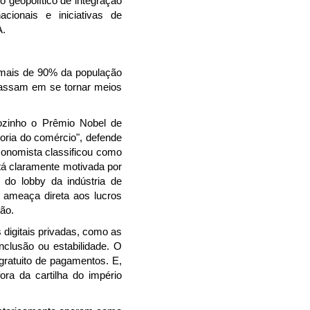
 geopolítico de integração
ionais e iniciativas de
A.
r mais de 90% da população
acassam em se tornar meios
ozinho o Prêmio Nobel de
oria do comércio", defende
conomista classificou como
stá claramente motivada por
do lobby da indústria de
 ameaça direta aos lucros
ão.
 digitais privadas, como as
nclusão ou estabilidade. O
gratuito de pagamentos. E,
ra da cartilha do império