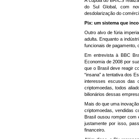
A cúpula do BRICS realiza
do Sul Global, com nov
desdolarização do comércio
Pix: um sistema que inco
Outro alvo de fúria imper
adulta. Enquanto a indúst
funcionais de pagamento, o 
Em entrevista à BBC Bra
Economia de 2008 por suas
que o Brasil deve reagir 
“insana” a tentativa dos E
interesses escusos das 
criptomoedas, todos alia
bilionários dessas empresa
Mais do que uma inovação t
criptomoedas, vendidas co
Brasil ousou romper com e
justamente por isso, pas
financeiro.