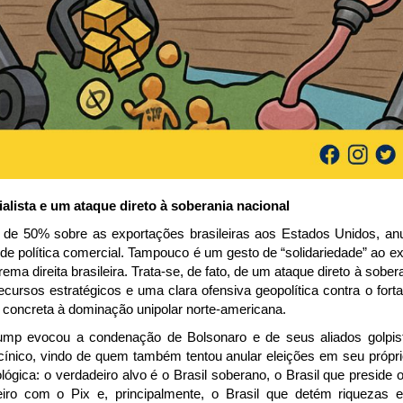
ialista e um ataque direto à soberania nacional
a de 50% sobre as exportações brasileiras aos Estados Unidos, an
e política comercial. Tampouco é um gesto de “solidariedade” ao ex
ema direita brasileira. Trata-se, de fato, de um ataque direto à sober
cursos estratégicos e uma clara ofensiva geopolítica contra o for
concreta à dominação unipolar norte-americana.
 Trump evocou a condenação de Bolsonaro e de seus aliados golpi
ínico, vindo de quem também tentou anular eleições em seu própri
ógica: o verdadeiro alvo é o Brasil soberano, o Brasil que preside
eiro com o Pix e, principalmente, o Brasil que detém riquezas e