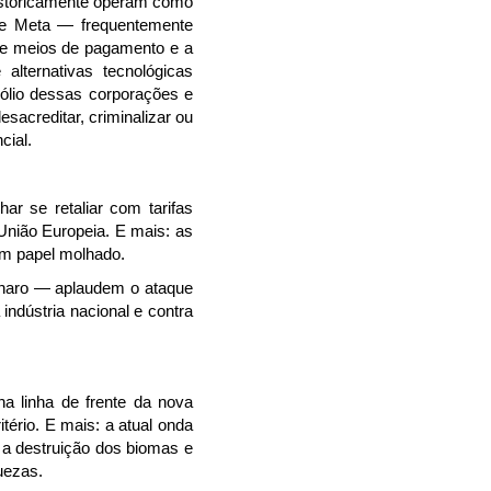
historicamente operam como
e e Meta — frequentemente
de meios de pagamento e a
lternativas tecnológicas
pólio dessas corporações e
esacreditar, criminalizar ou
cial.
ar se retaliar com tarifas
União Europeia. E mais: as
em papel molhado.
sonaro — aplaudem o ataque
indústria nacional e contra
na linha de frente da nova
ério. E mais: a atual onda
 a destruição dos biomas e
uezas.