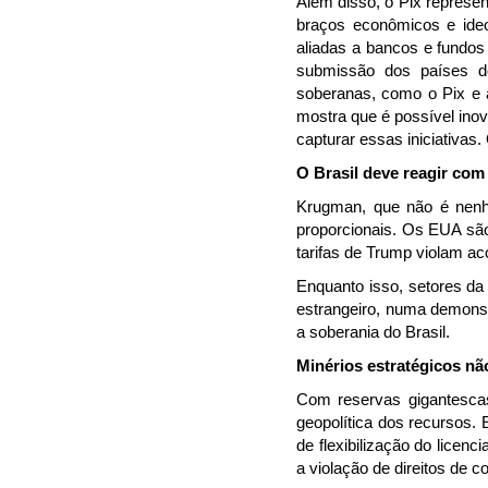
Além disso, o Pix represe
braços econômicos e ideo
aliadas a bancos e fundo
submissão dos países do
soberanas, como o Pix e a
mostra que é possível inova
capturar essas iniciativas.
O Brasil deve reagir com
Krugman, que não é nenhum
proporcionais. Os EUA são
tarifas de Trump violam a
Enquanto isso, setores da
estrangeiro, numa demonstr
a soberania do Brasil.
Minérios estratégicos n
Com reservas gigantescas 
geopolítica dos recursos.
de flexibilização do lice
a violação de direitos de 