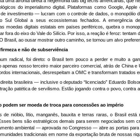
nta uma afronta direta à hegemonia das big techs americanas, que 
lógicos do imperialismo digital. Plataformas como Google, Appl
s de investimento — lucram com o controle de dados, o monopólio 
 Sul Global a seus ecossistemas fechados. A emergência de a
s moedas digitais estatais em países periféricos, quebra o mono
r fora do eixo do Vale do Silício. Por isso, a reação é feroz: tentam d
 O Brasil, ao ousar mostrar outro caminho, se tornou um alvo preferen
 firmeza e não de subserviência
 radical, foi direto: o Brasil tem pouco a perder e muito a ganh
 apenas nosso terceiro maior parceiro comercial, atrás de China e 
cordos internacionais, desrespeitam a OMC e transformam tratados 
 direita brasileira — inclusive o deputado “licenciado” Eduardo Bol
ação patética de servilismo. Estão jogando contra o povo, contra a 
ão podem ser moeda de troca para concessões ao império
de nióbio, lítio, manganês, bauxita e terras raras, o Brasil está 
 Esses bens são estratégicos demais para serem negociados sem crit
nciamento ambiental — aprovada no Congresso — abre as portas para
comunidades tradicionais em nome da exportação bruta de nossas riq