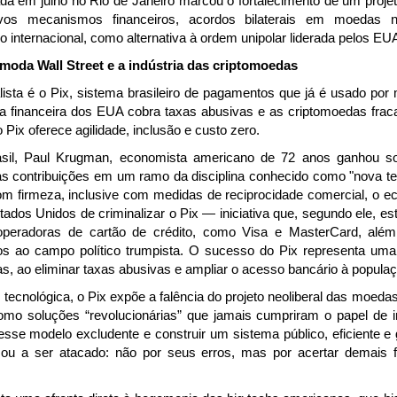
da em julho no Rio de Janeiro marcou o fortalecimento de um projeto
os mecanismos financeiros, acordos bilaterais em moedas nac
 internacional, como alternativa à ordem unipolar liderada pelos EU
moda Wall Street e a indústria das criptomoedas
ialista é o Pix, sistema brasileiro de pagamentos que já é usado po
ria financeira dos EUA cobra taxas abusivas e as criptomoedas fr
Pix oferece agilidade, inclusão e custo zero.
sil, Paul Krugman, economista americano de 72 anos ganhou s
 contribuições em um ramo da disciplina conhecido como "nova te
com firmeza, inclusive com medidas de reciprocidade comercial, o e
stados Unidos de criminalizar o Pix — iniciativa que, segundo ele, e
operadoras de cartão de crédito, como Visa e MasterCard, além 
dos ao campo político trumpista. O sucesso do Pix representa uma
s, ao eliminar taxas abusivas e ampliar o acesso bancário à populaç
ecnológica, o Pix expõe a falência do projeto neoliberal das moedas
mo soluções “revolucionárias” que jamais cumpriram o papel de i
sse modelo excludente e construir um sistema público, eficiente e 
sou a ser atacado: não por seus erros, mas por acertar demais fo