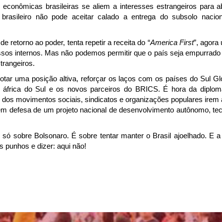
es econômicas brasileiras se aliem a interesses estrangeiros para a
brasileiro não pode aceitar calado a entrega do subsolo nacio
retorno ao poder, tenta repetir a receita do “
America First
”, agora
assos internos. Mas não podemos permitir que o país seja empurrad
trangeiros.
otar uma posição altiva, reforçar os laços com os países do Sul Gl
, áfrica do Sul e os novos parceiros do BRICS. É hora da diploma
, dos movimentos sociais, sindicatos e organizações populares irem 
em defesa de um projeto nacional de desenvolvimento autônomo, te
 só sobre Bolsonaro. É sobre tentar manter o Brasil ajoelhado. E a 
s punhos e dizer: aqui não!