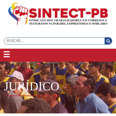
☰
JURÍDICO